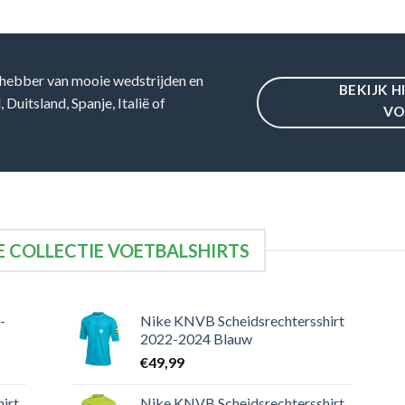
34
13
3
34
10
8
34
9
9
34
10
5
hebber van mooie wedstrijden en
BEKIJK H
34
8
9
Duitsland, Spanje, Italië of
VO
34
8
9
34
7
6
 COLLECTIE VOETBALSHIRTS
-
Nike KNVB Scheidsrechtersshirt
2022-2024 Blauw
€
49,99
irt
Nike KNVB Scheidsrechtersshirt