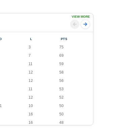
VIEW MORE
D
L
PTS
3
75
7
69
11
59
12
58
12
56
11
53
12
52
1
10
50
16
50
16
48
13
45