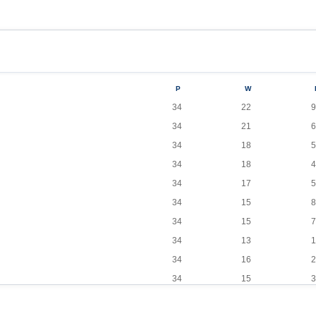
P
W
34
22
9
34
21
6
34
18
5
34
18
4
34
17
5
34
15
8
34
15
7
34
13
1
34
16
2
34
15
3
34
12
9