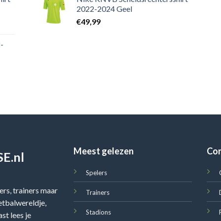
2022-2024 Geel
€
49,99
-
Meest gelezen
Co
E.nl
Spelers
rs, trainers maar
Trainers
oetbalwereldje,
Stadions
st lees je