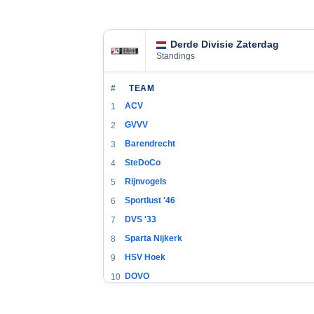
Derde Divisie Zaterdag
Standings
#
TEAM
ACV
1
GVVV
2
Barendrecht
3
SteDoCo
4
Rijnvogels
5
Sportlust '46
6
DVS '33
7
Sparta Nijkerk
8
HSV Hoek
9
DOVO
10
Staphorst
11