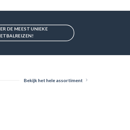
18
42
16
38
16
36
19
35
IER DE MEEST UNIEKE
17
33
ETBALREIZEN!
17
33
21
27
Bekijk het hele assortiment