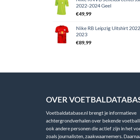
2022-2024 Geel
€
49,99
Nike RB Leipzig Uitshirt 2022
2023
€
89,99
OVER VOETBALDATABAS
Voetbaldatabase.nl brengt je informatieve
achtergrondverhalen over bekende voetballe
ook andere personen die actief zijn in het v
zoals journalisten, zaakwaarnemers. Daarnaa