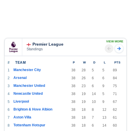
VIEW MORE
Premier League
Standings
#
TEAM
P
W
D
L
PTS
Manchester City
1
38
28
5
5
89
Arsenal
2
38
26
6
6
84
Manchester United
3
38
23
6
9
75
Newcastle United
4
38
19
14
5
71
Liverpool
5
38
19
10
9
67
Brighton & Hove Albion
6
38
18
8
12
62
Aston Villa
7
38
18
7
13
61
Tottenham Hotspur
8
38
18
6
14
60