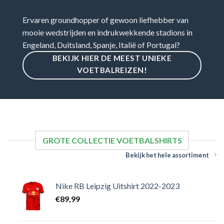
Ervaren groundhopper of gewoon liefhebber van
mooie wedstrijden en indrukwekkende stadions in
Engeland, Duitsland, Spanje, Italië of Portugal?
BEKIJK HIER DE MEEST UNIEKE
VOETBALREIZEN!
GROTE COLLECTIE VOETBALSHIRTS
Bekijk het hele assortiment
Nike RB Leipzig Uitshirt 2022-2023
€
89,99