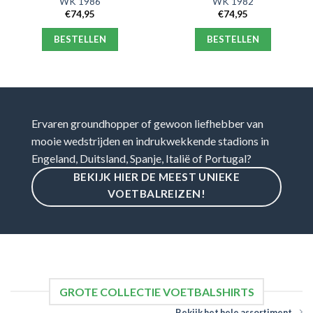
WK 1986
WK 1982
€
74,95
€
74,95
BESTELLEN
BESTELLEN
Ervaren groundhopper of gewoon liefhebber van
mooie wedstrijden en indrukwekkende stadions in
Engeland, Duitsland, Spanje, Italië of Portugal?
BEKIJK HIER DE MEEST UNIEKE
VOETBALREIZEN!
GROTE COLLECTIE VOETBALSHIRTS
Bekijk het hele assortiment