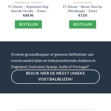
SWEATERS & HOODIES
MONDKAPJES
FC Eleven – Argentinië Vlag
FC Eleven – Never Give Up
Anorak Hoodie – Zwart
Mondkapje – Zwart
€
69,95
€
7,50
BESTELLEN
BESTELLEN
Ervaren groundhopper of gewoon liefhebber van
mooie wedstrijden en indrukwekkende stadions in
Engeland, Duitsland, Spanje, Italië of Portugal?
BEKIJK HIER DE MEEST UNIEKE
VOETBALREIZEN!