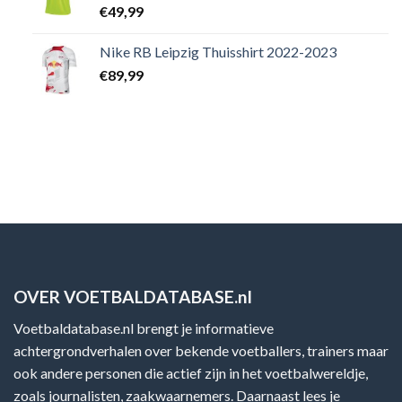
€
49,99
Nike RB Leipzig Thuisshirt 2022-2023
€
89,99
OVER VOETBALDATABASE.nl
Voetbaldatabase.nl brengt je informatieve
achtergrondverhalen over bekende voetballers, trainers maar
ook andere personen die actief zijn in het voetbalwereldje,
zoals journalisten, zaakwaarnemers. Daarnaast lees je