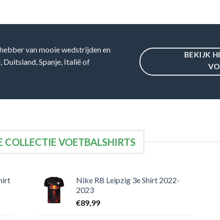
hebber van mooie wedstrijden en
BEKIJK H
Duitsland, Spanje, Italië of
VO
 COLLECTIE VOETBALSHIRTS
irt
Nike RB Leipzig 3e Shirt 2022-
2023
€
89,99