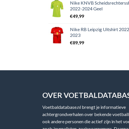
Nike KNVB Scheidsrechterssh
2022-2024 Geel
€
49,99
Nike RB Leipzig Uitshirt 2022
2023
€
89,99
OVER VOETBALDATABAS
Voetbaldatabase.nl brengt je informatieve
achtergrondverhalen over bekende voetballe
ook andere personen die actief zijn in het v
zoals journalisten, zaakwaarnemers. Daarnaa