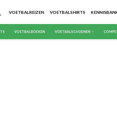
VOETBALREIZEN
VOETBALSHIRTS
KENNISBAN
RTS
VOETBALBOEKEN
VOETBALSCHOENEN
COMPE