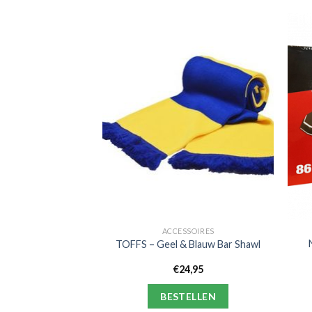
SSOIRES
ACCESSOIRES
Bayern Munchen
TOFFS – Geel & Blauw Bar Shawl
na – 3D Puzzel
4,95
€
24,95
ELLEN
BESTELLEN