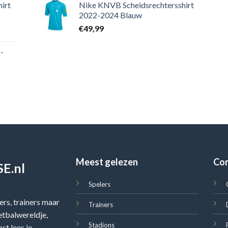
irt
Nike KNVB Scheidsrechtersshirt
2022-2024 Blauw
€
49,99
-
Meest gelezen
Co
E.nl
Spelers
rs, trainers maar
Trainers
oetbalwereldje,
Stadions
st lees je