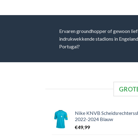
Ervaren groundhopper of gewoon lief
indrukwekkende stadions in Engeland, 
Portugal?
GROTE
Nike KNVB Scheidsrechterssh
2022-2024 Blauw
€
49,99