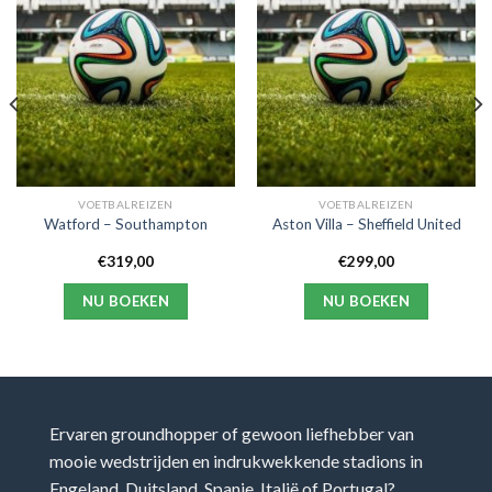
VOETBALREIZEN
VOETBALREIZEN
Watford – Southampton
Aston Villa – Sheffield United
€
319,00
€
299,00
NU BOEKEN
NU BOEKEN
Ervaren groundhopper of gewoon liefhebber van
mooie wedstrijden en indrukwekkende stadions in
Engeland, Duitsland, Spanje, Italië of Portugal?