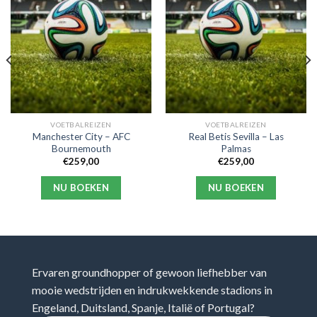
VOETBALREIZEN
VOETBALREIZEN
Manchester City – AFC
Real Betis Sevilla – Las
Bournemouth
Palmas
€
259,00
€
259,00
NU BOEKEN
NU BOEKEN
Ervaren groundhopper of gewoon liefhebber van
mooie wedstrijden en indrukwekkende stadions in
Engeland, Duitsland, Spanje, Italië of Portugal?