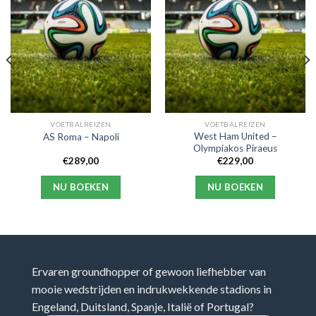
VOETBALREIZEN
VOETBALREIZEN
West Ham United –
AS Roma – Napoli
Olympiakos Piraeus
€
289,00
€
229,00
NU BOEKEN
NU BOEKEN
Ervaren groundhopper of gewoon liefhebber van
mooie wedstrijden en indrukwekkende stadions in
Engeland, Duitsland, Spanje, Italië of Portugal?