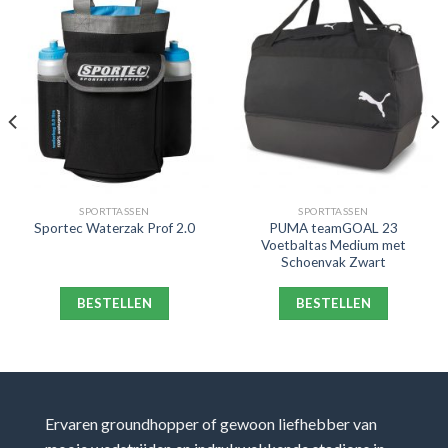
SPORTTASSEN
SPORTTASSEN
PUMA teamGOAL 23
Sportec Waterzak Prof 2.0
Voetbaltas Medium met
Schoenvak Zwart
BESTELLEN
BESTELLEN
Ervaren groundhopper of gewoon liefhebber van