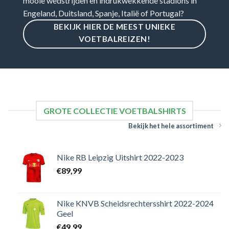
mooie wedstrijden en indrukwekkende stadions in
Engeland, Duitsland, Spanje, Italië of Portugal?
BEKIJK HIER DE MEEST UNIEKE
VOETBALREIZEN!
GROTE COLLECTIE VOETBALSHIRTS
Bekijk het hele assortiment
Nike RB Leipzig Uitshirt 2022-2023
€
89,99
Nike KNVB Scheidsrechtersshirt 2022-2024
Geel
€
49,99