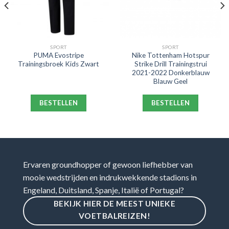
SPORT
SPORT
PUMA Evostripe
Nike Tottenham Hotspur
Trainingsbroek Kids Zwart
Strike Drill Trainingstrui
2021-2022 Donkerblauw
Blauw Geel
BESTELLEN
BESTELLEN
Ervaren groundhopper of gewoon liefhebber van
mooie wedstrijden en indrukwekkende stadions in
Engeland, Duitsland, Spanje, Italië of Portugal?
BEKIJK HIER DE MEEST UNIEKE
VOETBALREIZEN!