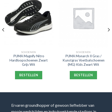
SCHOENEN
SCHOENEN
PUMA Magnify Nitro
PUMA Monarch II Gras /
Hardloopschoenen Zwart
Kunstgras Voetbalschoenen
Grijs Wit
(MG) Kids Zwart Wit
BESTELLEN
BESTELLEN
Ervaren groundhopper of gewoon liefhebber van
mooie wedstrijden en indrukwekkende stadions in