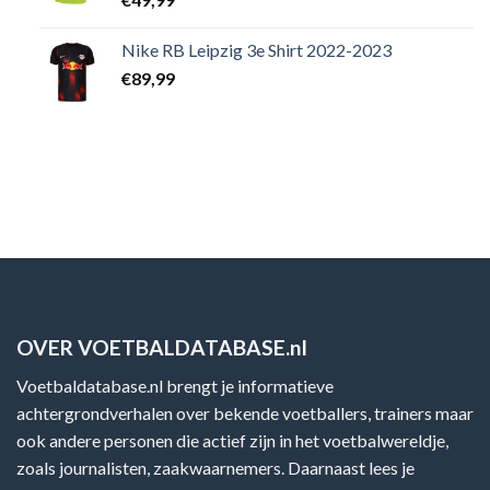
Nike RB Leipzig 3e Shirt 2022-2023
€
89,99
OVER VOETBALDATABASE.nl
Voetbaldatabase.nl brengt je informatieve
achtergrondverhalen over bekende voetballers, trainers maar
ook andere personen die actief zijn in het voetbalwereldje,
zoals journalisten, zaakwaarnemers. Daarnaast lees je