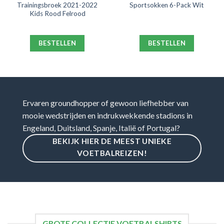
Trainingsbroek 2021-2022
Sportsokken 6-Pack Wit
Kids Rood Felrood
BESTELLEN
BESTELLEN
Ervaren groundhopper of gewoon liefhebber van
mooie wedstrijden en indrukwekkende stadions in
Engeland, Duitsland, Spanje, Italië of Portugal?
BEKIJK HIER DE MEEST UNIEKE
VOETBALREIZEN!
GROTE COLLECTIE VOETBALSHIRTS