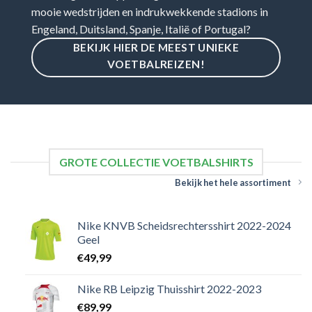
mooie wedstrijden en indrukwekkende stadions in
Engeland, Duitsland, Spanje, Italië of Portugal?
BEKIJK HIER DE MEEST UNIEKE
VOETBALREIZEN!
GROTE COLLECTIE VOETBALSHIRTS
Bekijk het hele assortiment
Nike KNVB Scheidsrechtersshirt 2022-2024
Geel
€
49,99
Nike RB Leipzig Thuisshirt 2022-2023
€
89,99