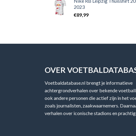
Nike RB Leipzig Thuisshirt 2
2023
€
89,99
OVER VOETBALDATABAS
Voetbaldatabase.nl brengt je informatieve
achtergrondverhalen over bekende voetballe
ook andere personen die actief zijn in het v
zoals journalisten, zaakwaarnemers. Daarnaa
verhalen over iconische stadions en prachtig