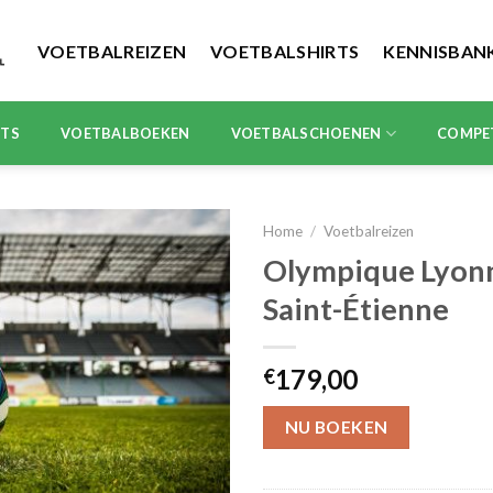
VOETBALREIZEN
VOETBALSHIRTS
KENNISBAN
RTS
VOETBALBOEKEN
VOETBALSCHOENEN
COMPE
Home
/
Voetbalreizen
Olympique Lyonn
Saint-Étienne
179,00
€
NU BOEKEN