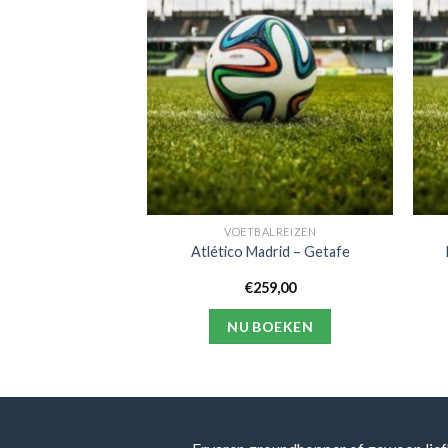
ALREIZEN
VOETBALREIZEN
 Southampton
Atlético Madrid – Getafe
19,00
€
259,00
OEKEN
NU BOEKEN