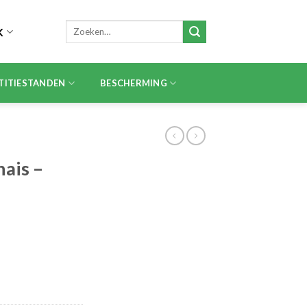
Zoeken
K
naar:
TITIESTANDEN
BESCHERMING
ais –