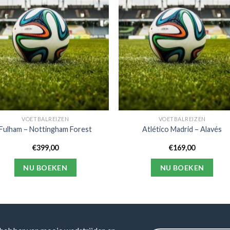
VOETBALREIZEN
VOETBALREIZEN
Fulham – Nottingham Forest
Atlético Madrid – Alavés
€
399,00
€
169,00
NU BOEKEN
NU BOEKEN