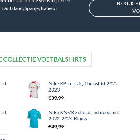
hebber van mooie wedstrijden en
BEKIJK H
Duitsland, Spanje, Italië of
VO
 COLLECTIE VOETBALSHIRTS
irt
Nike RB Leipzig Thuisshirt 2022-
2023
€
89,99
irt
Nike KNVB Scheidsrechtersshirt
2022-2024 Blauw
€
49,99