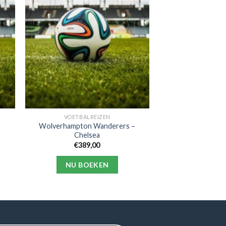
VOETBALREIZEN
Wolverhampton Wanderers –
Chelsea
€
389,00
NU BOEKEN