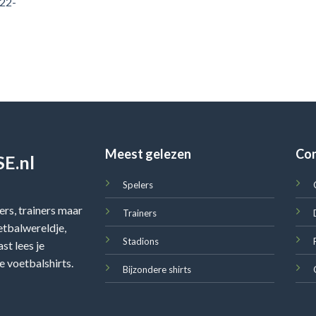
022-
Meest gelezen
Co
E.nl
Spelers
rs, trainers maar
Trainers
oetbalwereldje,
Stadions
st lees je
e voetbalshirts.
Bijzondere shirts