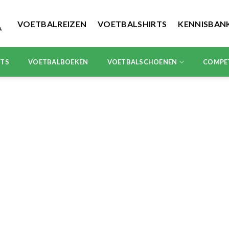
VOETBALREIZEN
VOETBALSHIRTS
KENNISBAN
RTS
VOETBALBOEKEN
VOETBALSCHOENEN
COMPE