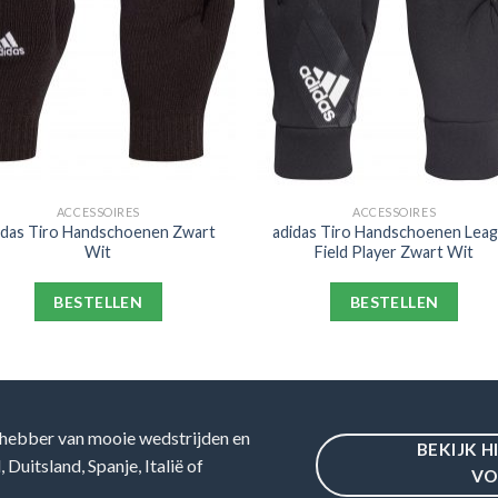
ACCESSOIRES
ACCESSOIRES
idas Tiro Handschoenen Zwart
adidas Tiro Handschoenen Lea
Wit
Field Player Zwart Wit
BESTELLEN
BESTELLEN
hebber van mooie wedstrijden en
BEKIJK H
Duitsland, Spanje, Italië of
VO