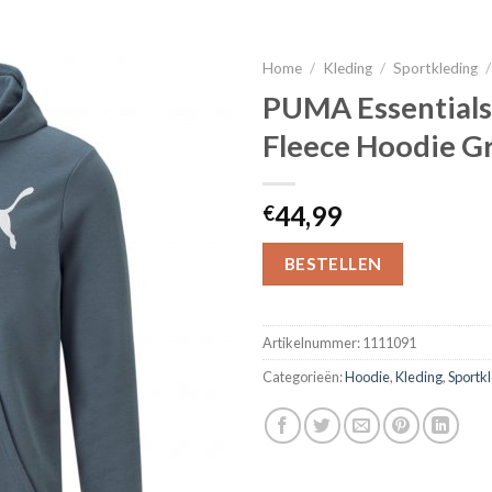
Home
/
Kleding
/
Sportkleding
/
PUMA Essentials
Fleece Hoodie G
44,99
€
BESTELLEN
Artikelnummer:
1111091
Categorieën:
Hoodie
,
Kleding
,
Sportk