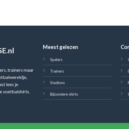
Meest gelezen
Co
E.nl
Spelers
rs, trainers maar
Trainers
oetbalwereldje,
Stadions
st lees je
e voetbalshirts.
Bijzondere shirts