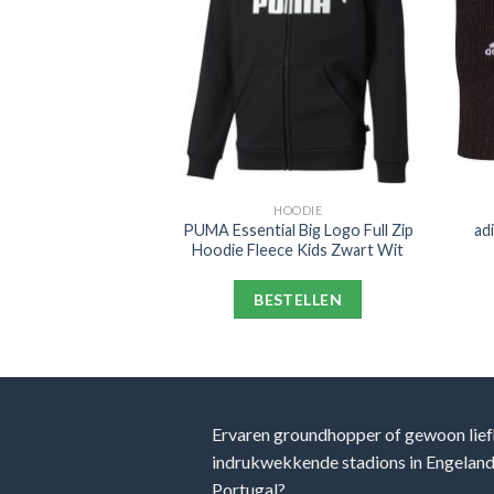
ODIE
HOODIE
 Big Logo Hoodie
PUMA Essential Big Logo Full Zip
ad
ds Grijs
Hoodie Fleece Kids Zwart Wit
ELLEN
BESTELLEN
Ervaren groundhopper of gewoon lief
indrukwekkende stadions in Engeland, 
Portugal?