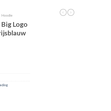
Hoodie
 Big Logo
rijsblauw
leding