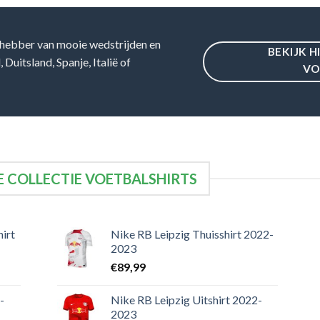
hebber van mooie wedstrijden en
BEKIJK H
Duitsland, Spanje, Italië of
VO
 COLLECTIE VOETBALSHIRTS
irt
Nike RB Leipzig Thuisshirt 2022-
2023
€
89,99
-
Nike RB Leipzig Uitshirt 2022-
2023