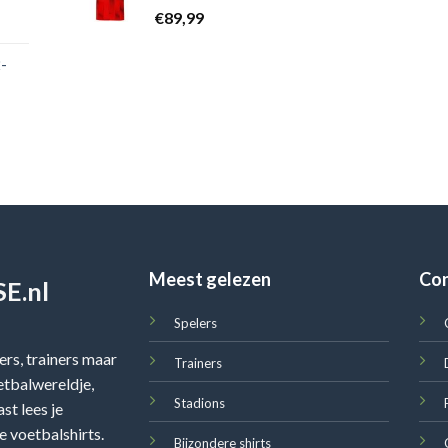
€
89,99
-
Meest gelezen
Co
E.nl
Spelers
rs, trainers maar
Trainers
oetbalwereldje,
Stadions
st lees je
e voetbalshirts.
Bijzondere shirts