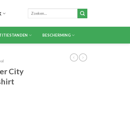
Zoeken
K
naar:
TITIESTANDEN
BESCHERMING
bal
r City
hirt