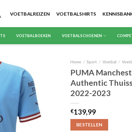
VOETBALREIZEN
VOETBALSHIRTS
KENNISBAN
RTS
VOETBALBOEKEN
VOETBALSCHOENEN
COMPE
Home
/
Sport
/
Voetbal
/
Voet
PUMA Mancheste
Authentic Thuiss
2022-2023
139,99
€
BESTELLEN