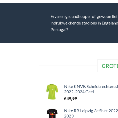
Ervaren groundhopper of gewoon lief
indrukwekkende stadions in Engeland, 
Portugal?
GROTE
Nike KNVB Scheidsrechterssh
2022-2024 Geel
€
49,99
Nike RB Leipzig 3e Shirt 2022
2023