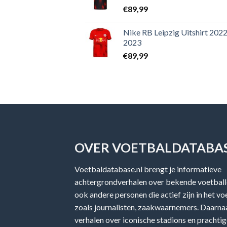
€
89,99
Nike RB Leipzig Uitshirt 2022
2023
€
89,99
OVER VOETBALDATABAS
Voetbaldatabase.nl brengt je informatieve
achtergrondverhalen over bekende voetballe
ook andere personen die actief zijn in het v
zoals journalisten, zaakwaarnemers. Daarnaa
verhalen over iconische stadions en prachtig