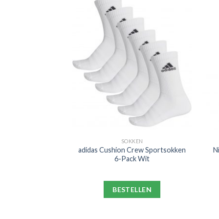
PORT
SOKKEN
adrid Strike Drill
adidas Cushion Crew Sportsokken
N
 2021-2022 Blauw
6-Pack Wit
lrood
ELLEN
BESTELLEN