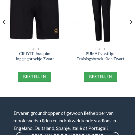
SPORT
SPORT
CRUYFF Joaquim
PUMA Evostripe
Joggingbroekje Zwart
Trainingsbroek Kids Zwart
BESTELLEN
BESTELLEN
Ervaren groundhopper of gewoon liefhebber van
mooie wedstrijden en indrukwekkende stadions in
Engeland, Duitsland, Spanje, Italië of Portugal?