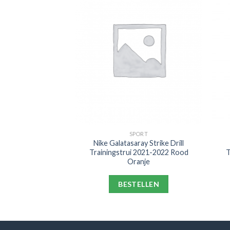
PORT
SPORT
e Trainingsbroek
Nike Galatasaray Strike Drill
 Zwart
Trainingstrui 2021-2022 Rood
T
Oranje
ELLEN
BESTELLEN