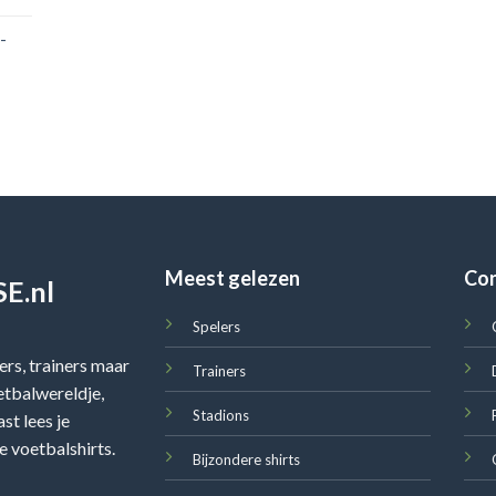
-
Meest gelezen
Co
E.nl
Spelers
rs, trainers maar
Trainers
oetbalwereldje,
Stadions
st lees je
e voetbalshirts.
Bijzondere shirts