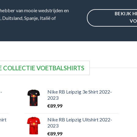
hebber van mooie wedstrijden en
BEKIJK H
Duitsland, Spanje, Italië of
VO
 COLLECTIE VOETBALSHIRTS
-
Nike RB Leipzig 3e Shirt 2022-
2023
€
89,99
irt
Nike RB Leipzig Uitshirt 2022-
2023
€
89,99