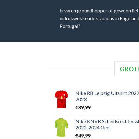
Ervaren groundhopper of gewoon lief
indrukwekkende stadions in Engeland, 
Portugal?
GROTE
Nike RB Leipzig Uitshirt 2022
2023
€
89,99
Nike KNVB Scheidsrechterssh
2022-2024 Geel
€
49,99