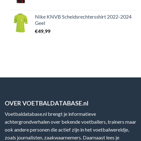
Nike KNVB Scheidsrechtersshirt 2022-2024
Geel
€
49,99
OVER VOETBALDATABASE.nl
Voetbaldatabase.nl brengt je informatieve
achtergrondverhalen over bekende voetballers, trainers maar
ook andere personen die actief zijn in het voetbalwereldje,
zoals journalisten, zaakwaarnemers. Daarnaast lees je