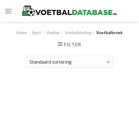
Skip
to
content
Home
/
Sport
/
Voetbal
/
Voetbalkleding
/
Voetbalbroek
FILTER