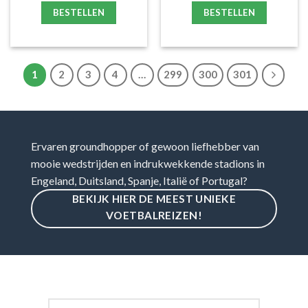
BESTELLEN
BESTELLEN
1
2
3
4
…
299
300
301
Ervaren groundhopper of gewoon liefhebber van
mooie wedstrijden en indrukwekkende stadions in
Engeland, Duitsland, Spanje, Italië of Portugal?
BEKIJK HIER DE MEEST UNIEKE
VOETBALREIZEN!