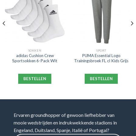
SOKKEN
SPORT
adidas Cushion Crew
PUMA Essential Logo
Sportsokken 6-Pack Wit
Trainingsbroek FL cl Kids Grijs
BESTELLEN
BESTELLEN
Ervaren groundhopper of gewoon liefhebber van
mooie wedstrijden en indrukwekkende stadions in
Engeland, Duitsland, Spanje, Italië of Portugal?