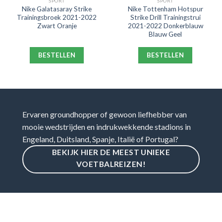
SPORT
SPORT
Nike Galatasaray Strike
Nike Tottenham Hotspur
Trainingsbroek 2021-2022
Strike Drill Trainingstrui
Zwart Oranje
2021-2022 Donkerblauw
Blauw Geel
BESTELLEN
BESTELLEN
Ervaren groundhopper of gewoon liefhebber van
mooie wedstrijden en indrukwekkende stadions in
Engeland, Duitsland, Spanje, Italië of Portugal?
BEKIJK HIER DE MEEST UNIEKE
VOETBALREIZEN!