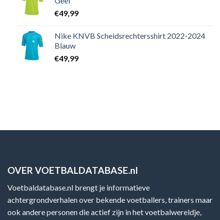
Geel
€
49,99
Nike KNVB Scheidsrechtersshirt 2022-2024
Blauw
€
49,99
OVER VOETBALDATABASE.nl
Voetbaldatabase.nl brengt je informatieve
achtergrondverhalen over bekende voetballers, trainers maar
ook andere personen die actief zijn in het voetbalwereldje,