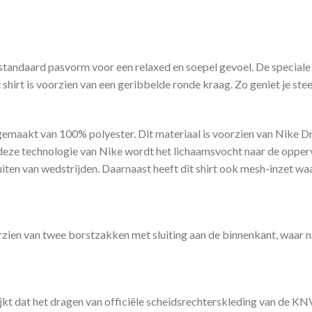
n standaard pasvorm voor een relaxed en soepel gevoel. De special
shirt is voorzien van een geribbelde ronde kraag. Zo geniet je st
emaakt van 100% polyester. Dit materiaal is voorzien van Nike Dri
deze technologie van Nike wordt het lichaamsvocht naar de opperv
iten van wedstrijden. Daarnaast heeft dit shirt ook mesh-inzet waar
ien van twee borstzakken met sluiting aan de binnenkant, waar nat
t dat het dragen van officiële scheidsrechterskleding van de KNV