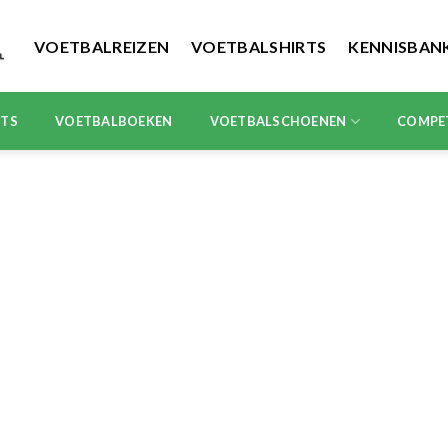
VOETBALREIZEN
VOETBALSHIRTS
KENNISBAN
RTS
VOETBALBOEKEN
VOETBALSCHOENEN
COMPE