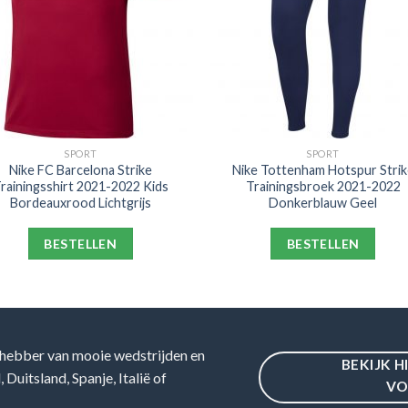
SPORT
SPORT
Nike FC Barcelona Strike
Nike Tottenham Hotspur Strik
rainingsshirt 2021-2022 Kids
Trainingsbroek 2021-2022
Bordeauxrood Lichtgrijs
Donkerblauw Geel
BESTELLEN
BESTELLEN
hebber van mooie wedstrijden en
BEKIJK H
Duitsland, Spanje, Italië of
VO