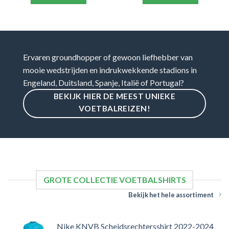
Ervaren groundhopper of gewoon liefhebber van
mooie wedstrijden en indrukwekkende stadions in
Engeland, Duitsland, Spanje, Italië of Portugal?
BEKIJK HIER DE MEEST UNIEKE
VOETBALREIZEN!
GROTE COLLECTIE VOETBALSHIRTS
Bekijk het hele assortiment
Nike KNVB Scheidsrechtersshirt 2022-2024