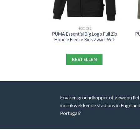
SSOIRES
HOODIE
ndschoenen Zwart
PUMA Essential Big Logo Full Zip
PU
it
Hoodie Fleece Kids Zwart Wit
ELLEN
BESTELLEN
Ervaren groundhopper of gewoon lief
indrukwekkende stadions in Engeland, 
Portugal?