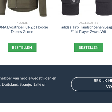
HOODIE
ACCESSOIRES
MA Evostripe Full-Zip Hoodie
adidas Tiro Handschoenen Lea
Dames Groen
Field Player Zwart Wit
BESTELLEN
BESTELLEN
hebber van mooie wedstrijden en
BEKIJK H
Duitsland, Spanje, Italië of
VO