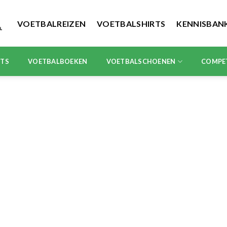
VOETBALREIZEN
VOETBALSHIRTS
KENNISBAN
RTS
VOETBALBOEKEN
VOETBALSCHOENEN
COMPE