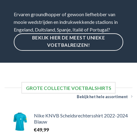
Ervaren groundhopper of gewoon liefhebber van
mooie wedstrijden en indrukwekkende stadions in
Engeland, Duitsland, Spanje, Italië of Portugal?
BEKIJK HIER DE MEEST UNIEKE
VOETBALREIZEN!
GROTE COLLECTIE VOETBALSHIRTS
Bekijk het hele assortiment
Nike KNVB Scheidsrechtersshirt 2022-2024
Blauw
€
49,99