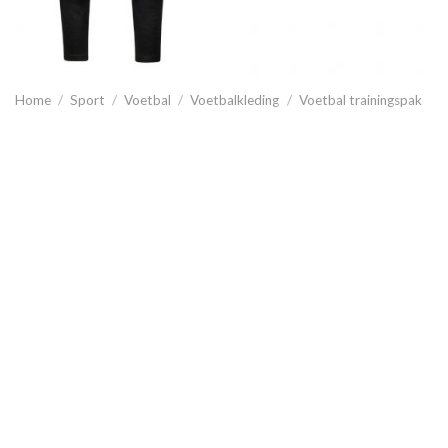
Home
/
Sport
/
Voetbal
/
Voetbalkleding
/
Voetbal trainingspak