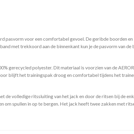
ard pasvorm voor een comfortabel gevoel. De geribde boorden en 
ailleband met trekkoord aan de binnenkant kun je de pasvorm van de
00% gerecycled polyester. Dit materiaal is voorzien van de AERO
r blijft het trainingspak droog en comfortabel tijdens het traine
t de volledige ritssluiting van het jack en door de ritsen bij de en
n om spullen in op te bergen. Het jack heeft twee zakken met rits