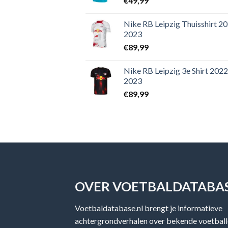
€
49,99
Nike RB Leipzig Thuisshirt 2
2023
€
89,99
Nike RB Leipzig 3e Shirt 2022
2023
€
89,99
OVER VOETBALDATABAS
Voetbaldatabase.nl brengt je informatieve
achtergrondverhalen over bekende voetballe