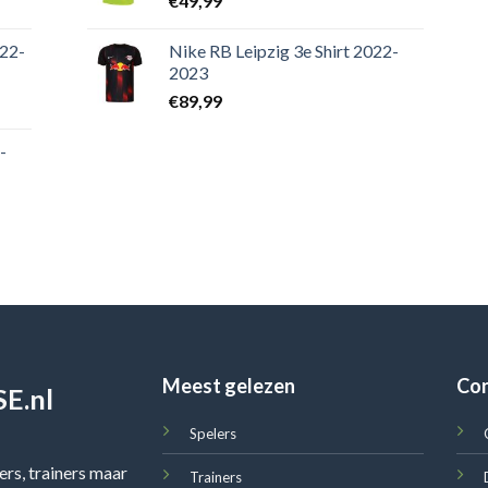
€
49,99
022-
Nike RB Leipzig 3e Shirt 2022-
2023
€
89,99
-
Meest gelezen
Co
E.nl
Spelers
rs, trainers maar
Trainers