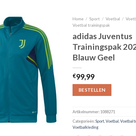
Home
/
Sport
/
Voetbal
/
Voetb
Voetbal trainingspak
adidas Juventus
Trainingspak 20
Blauw Geel
99,99
€
BESTELLEN
Artikelnummer:
1088271
Categorieën:
Sport
,
Voetbal
,
Voetbal t
Voetbalkleding