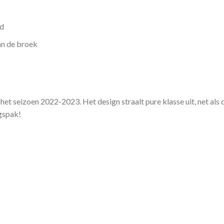
rd
an de broek
het seizoen 2022-2023. Het design straalt pure klasse uit, net als de
ngspak!