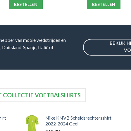
BESTELLEN
BESTELLEN
hebber van mooie wedstrijden en
BEKIJK H
Duitsland, Spanje, Italië of
VO
 COLLECTIE VOETBALSHIRTS
irt
Nike KNVB Scheidsrechtersshirt
2022-2024 Geel