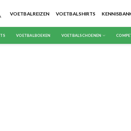
VOETBALREIZEN
VOETBALSHIRTS
KENNISBAN
RTS
VOETBALBOEKEN
VOETBALSCHOENEN
COMPE