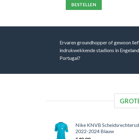
ELLEN
BESTELLEN
Ervaren groundhopper of gewoon lief
indrukwekkende stadions in Engeland, 
Portugal?
GROTE
Nike KNVB Scheidsrechterssh
2022-2024 Blauw