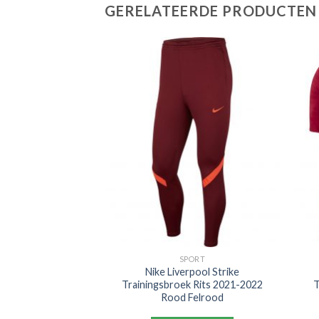
GERELATEERDE PRODUCTEN
PORT
SPORT
e Trainingsbroek
Nike Liverpool Strike
 Blauw
Trainingsbroek Rits 2021-2022
T
Rood Felrood