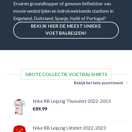
Ervaren groundhopper of gewoon liefhebber van
mooie wedstrijden en indrukwekkende stadions in
Engeland, Duitsland, Spanje, Italië of Portugal?
BEKIJK HIER DE MEEST UNIEKE
VOETBALREIZEN!
GROTE COLLECTIE VOETBALSHIRTS
Bekijk het hele assortiment
Nike RB Leipzig Thuisshirt 2022-2023
€
89,99
Nike RB Leipzig Uitshirt 2022-2023