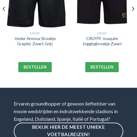
SPORT
SPORT
Under Armour Broekje
CRUYFF Joaquim
Graphic Zwart Grijs
Joggingbroekje Zwart
BESTELLEN
BESTELLEN
Ervaren groundhopper of gewoon liefhebber van
mooie wedstrijden en indrukwekkende stadions in
Engeland, Duitsland, Spanje, Italië of Portugal?
BEKIJK HIER DE MEEST UNIEKE
VOETBALREIZEN!