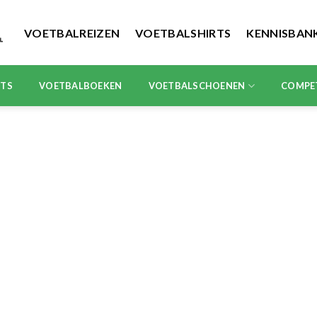
VOETBALREIZEN
VOETBALSHIRTS
KENNISBAN
RTS
VOETBALBOEKEN
VOETBALSCHOENEN
COMPE