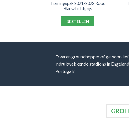
 2021-2022 Rood
Trainingspak 2021-2022 Rood
T
anje
Blauw Lichtgrijs
ELLEN
BESTELLEN
Ervaren groundhopper of gewoon lief
indrukwekkende stadions in Engeland, 
Portugal?
GROTE