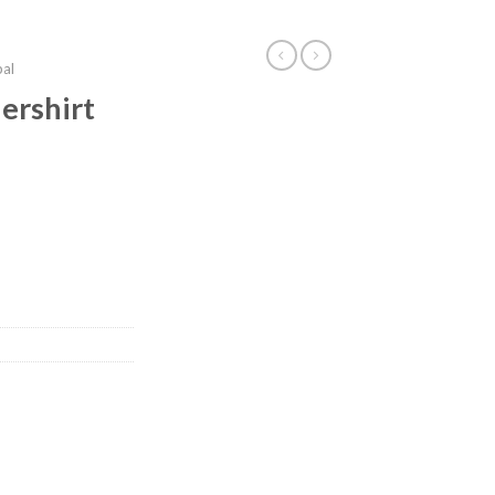
bal
ershirt