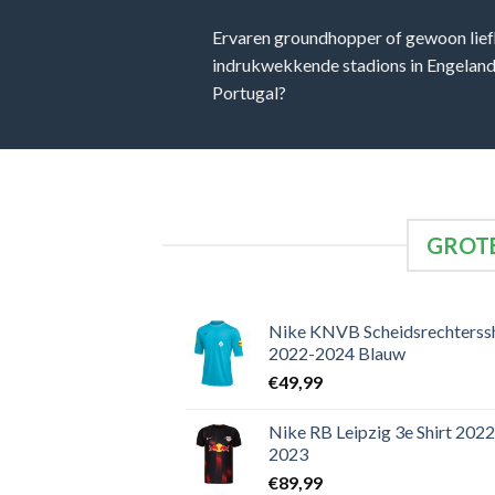
Ervaren groundhopper of gewoon lief
indrukwekkende stadions in Engeland, 
Portugal?
GROTE
Nike KNVB Scheidsrechterssh
2022-2024 Blauw
€
49,99
Nike RB Leipzig 3e Shirt 2022
2023
€
89,99