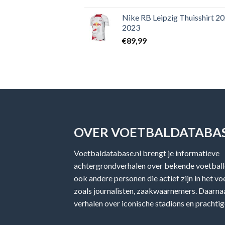
Nike RB Leipzig Thuisshirt 2
2023
€
89,99
OVER VOETBALDATABAS
Voetbaldatabase.nl brengt je informatieve
achtergrondverhalen over bekende voetballe
ook andere personen die actief zijn in het v
zoals journalisten, zaakwaarnemers. Daarnaa
verhalen over iconische stadions en prachtig