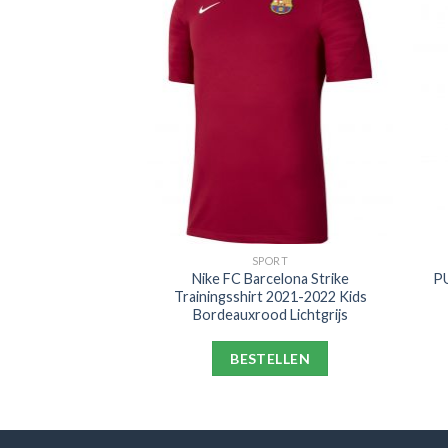
PORT
SPORT
m Hotspur Strike
Nike FC Barcelona Strike
PU
gstrui 2021-2022
Trainingsshirt 2021-2022 Kids
w Blauw Geel
Bordeauxrood Lichtgrijs
ELLEN
BESTELLEN