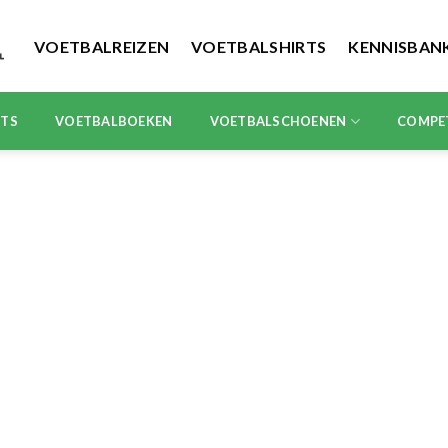
VOETBALREIZEN
VOETBALSHIRTS
KENNISBAN
RTS
VOETBALBOEKEN
VOETBALSCHOENEN
COMPE