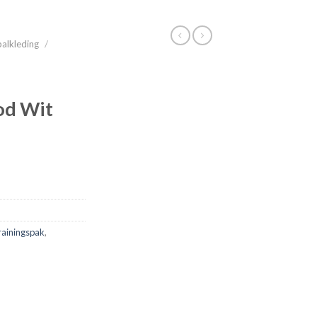
alkleding
/
od Wit
rainingspak
,