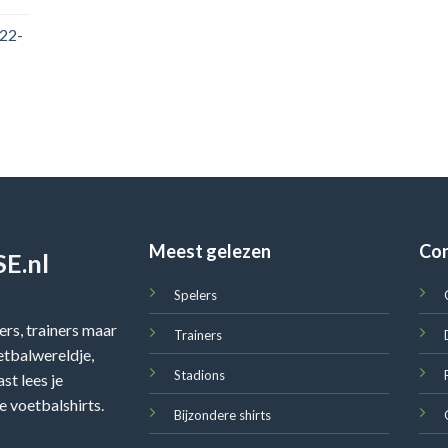
022-
Meest gelezen
Co
E.nl
Spelers
rs, trainers maar
Trainers
oetbalwereldje,
Stadions
st lees je
e voetbalshirts.
Bijzondere shirts