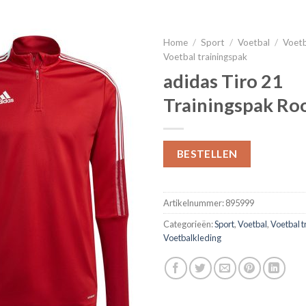
Home
/
Sport
/
Voetbal
/
Voetb
Voetbal trainingspak
adidas Tiro 21
Trainingspak Ro
BESTELLEN
Artikelnummer:
895999
Categorieën:
Sport
,
Voetbal
,
Voetbal t
Voetbalkleding