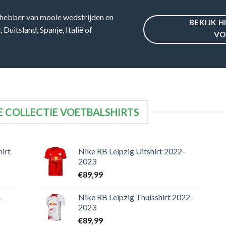
hebber van mooie wedstrijden en
BEKIJK H
Duitsland, Spanje, Italië of
VO
 COLLECTIE VOETBALSHIRTS
irt
Nike RB Leipzig Uitshirt 2022-
2023
€
89,99
-
Nike RB Leipzig Thuisshirt 2022-
2023
€
89,99