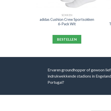
PORT
SOKKEN
e Trainingsbroek
adidas Cushion Crew Sportsokken
 Zwart
6-Pack Wit
T
ELLEN
BESTELLEN
Ervaren groundhopper of gewoon lief
indrukwekkende stadions in Engeland, 
Portugal?