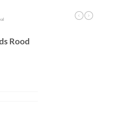
bal
ids Rood