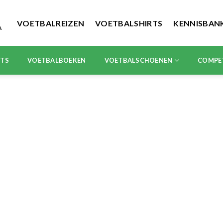
VOETBALREIZEN
VOETBALSHIRTS
KENNISBAN
RTS
VOETBALBOEKEN
VOETBALSCHOENEN
COMPE