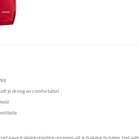
Wit
dt je droog en comfortabel
heid
ntilatie
met gave trainingskleding om meer uit je training te halen. Het adi