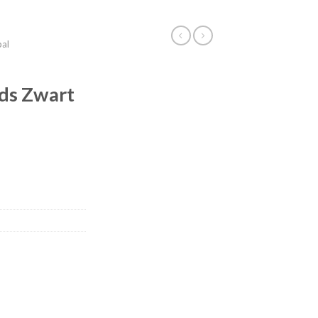
bal
ids Zwart