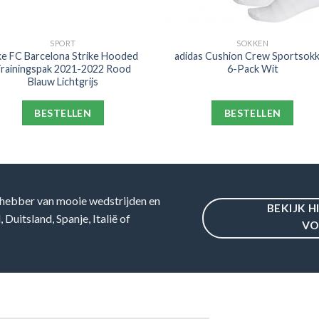
SPORT
SOKKEN
ke FC Barcelona Strike Hooded
adidas Cushion Crew Sportsok
rainingspak 2021-2022 Rood
6-Pack Wit
Blauw Lichtgrijs
BESTELLEN
BESTELLEN
hebber van mooie wedstrijden en
BEKIJK H
Duitsland, Spanje, Italië of
VO