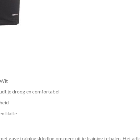
 Wit
dt je droog en comfortabel
heid
ntilatie
met gave trainingskleding om meer uit je training te halen. Het adi