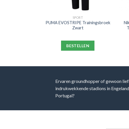
PORT
SPORT
ential Logo
PUMA EVOSTRIPE Trainingsbroek
Ni
 FL cl Kids Grijs
Zwart
T
ELLEN
BESTELLEN
Ervaren groundhopper of gewoon lief
indrukwekkende stadions in Engeland, 
Portugal?