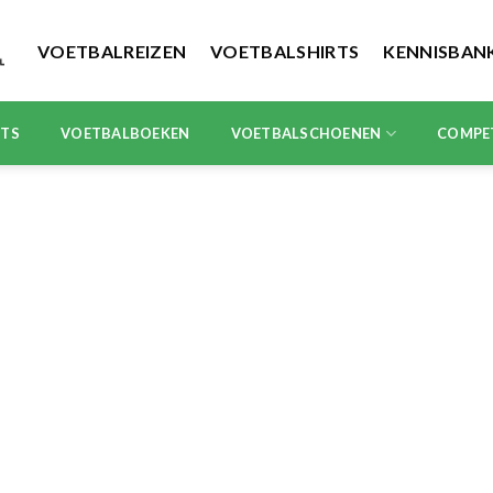
VOETBALREIZEN
VOETBALSHIRTS
KENNISBAN
RTS
VOETBALBOEKEN
VOETBALSCHOENEN
COMPE