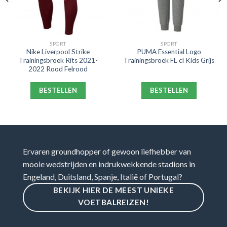
SPORT
SPORT
Nike Liverpool Strike
PUMA Essential Logo
Trainingsbroek Rits 2021-
Trainingsbroek FL cl Kids Grijs
2022 Rood Felrood
BESTELLEN
BESTELLEN
Ervaren groundhopper of gewoon liefhebber van
mooie wedstrijden en indrukwekkende stadions in
Engeland, Duitsland, Spanje, Italië of Portugal?
BEKIJK HIER DE MEEST UNIEKE
VOETBALREIZEN!