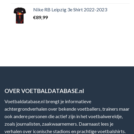
Nike RB Leipzig 3e Shirt 2022-2023
€
89,99
OVER VOETBALDATABASE.nl
Voetbaldatabase.nl brengt je informatieve
achtergrondverhalen over bekende voetballers, trainers maar
ook andere personen die actief zijn in het voetbalwereldje,
zoals journalisten, zaakwaarnemers. Daarnaast lees je
verhalen over iconische stadions en prachtige voetbalshirts.