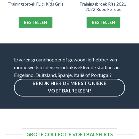
Trainingsbroek FL cl Kids Grijs
Trainingsbroek Rits 2021-
2022 Rood Felrood
BESTELLEN
BESTELLEN
Ervaren groundhopper of gewoon liefhebber van
mooie wedstrijden en indrukwekkende stadions in
Engeland, Duitsland, Spanje, Italië of Portugal?
BEKIJK HIER DE MEEST UNIEKE
VOETBALREIZEN!
GROTE COLLECTIE VOETBALSHIRTS