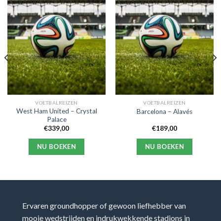
VOETBALREIZEN
VOETBALREIZEN
West Ham United – Crystal
Barcelona – Alavés
Palace
€
339,00
€
189,00
NU BOEKEN
NU BOEKEN
Ervaren groundhopper of gewoon liefhebber van
mooie wedstrijden en indrukwekkende stadions in