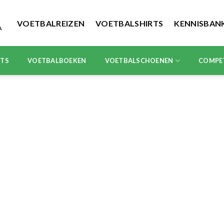
VOETBALREIZEN
VOETBALSHIRTS
KENNISBAN
RTS
VOETBALBOEKEN
VOETBALSCHOENEN
COMPE