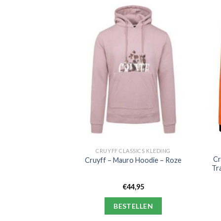
SSICS KLEDING
CRUYFF CLASSICS KLEDING
 Trainingsbroek –
Cr
Cruyff – Mauro Hoodie – Roze
rijs
Tr
4,95
€
44,95
ELLEN
BESTELLEN