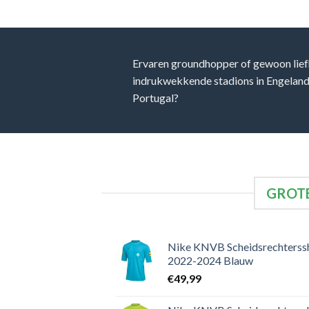
Ervaren groundhopper of gewoon lief
indrukwekkende stadions in Engeland, 
Portugal?
GROTE
Nike KNVB Scheidsrechterssh
2022-2024 Blauw
€
49,99