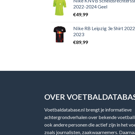
Nike KNVB Scheidsrechterssh
2022-2024 Geel
€
49,99
Nike RB Leipzig 3e Shirt 2022
2023
€
89,99
OVER VOETBALDATABAS
Voetbaldatabase.nl brengt je informatieve
achtergrondverhalen over bekende voetballe
ook andere personen die actief zijn in het v
zoals journalisten, zaakwaarnemers. Daarnaa