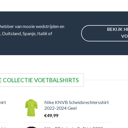
hebber van mooie wedstrijden en
BEKIJK H
Duitsland, Spanje, Italië of
VO
 COLLECTIE VOETBALSHIRTS
irt
Nike KNVB Scheidsrechtersshirt
2022-2024 Geel
€
49,99