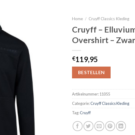
Home
/
Cruyff Classics Kleding
Cruyff – Elluviu
Overshirt – Zwar
119,95
€
BESTELLEN
Artikelnummer:
11055
Categorie:
Cruyff Classics Kleding
Tag:
Cruyff