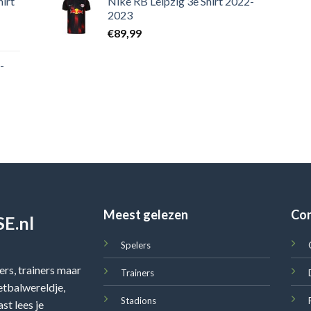
irt
Nike RB Leipzig 3e Shirt 2022-
2023
€
89,99
-
Meest gelezen
Co
E.nl
Spelers
rs, trainers maar
Trainers
oetbalwereldje,
Stadions
st lees je