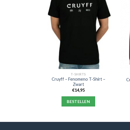
HIRTS
T-SHIRTS
 – Icon T-Shirt –
Cruyff – Fenomeno T-Shirt –
C
anje
Zwart
9,95
€
14,95
ELLEN
BESTELLEN