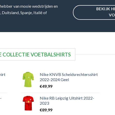
hebber van mooie wedstrijden en
BEKIJK H
Duitsland, Spanje, Italië of
VO
 COLLECTIE VOETBALSHIRTS
irt
Nike KNVB Scheidsrechtersshirt
2022-2024 Geel
€
49,99
-
Nike RB Leipzig Uitshirt 2022-
2023
€
89,99