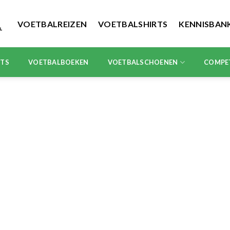
VOETBALREIZEN
VOETBALSHIRTS
KENNISBAN
RTS
VOETBALBOEKEN
VOETBALSCHOENEN
COMPE