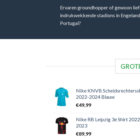
Ervaren groundhopper of gewoon lief
indrukwekkende stadions in Engeland, 
Portugal?
GROTE
Nike KNVB Scheidsrechterssh
2022-2024 Blauw
€
49,99
Nike RB Leipzig 3e Shirt 2022
2023
€
89,99