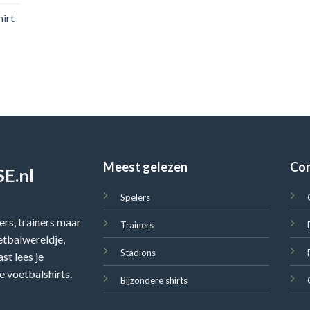
irt
Meest gelezen
Co
E.nl
Spelers
rs, trainers maar
Trainers
oetbalwereldje,
Stadions
st lees je
e voetbalshirts.
Bijzondere shirts