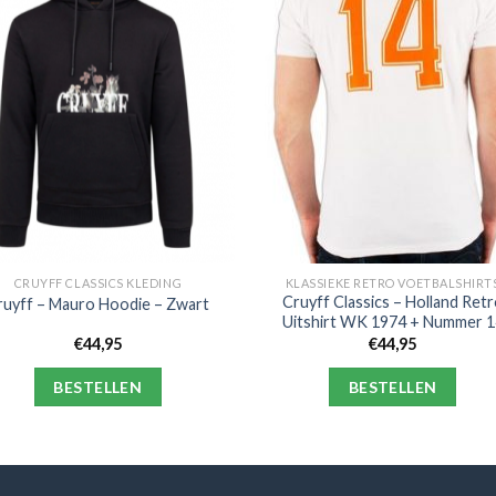
CRUYFF CLASSICS KLEDING
KLASSIEKE RETRO VOETBALSHIRT
Cruyff Classics – Holland Ret
ruyff – Mauro Hoodie – Zwart
Uitshirt WK 1974 + Nummer 1
€
44,95
€
44,95
BESTELLEN
BESTELLEN