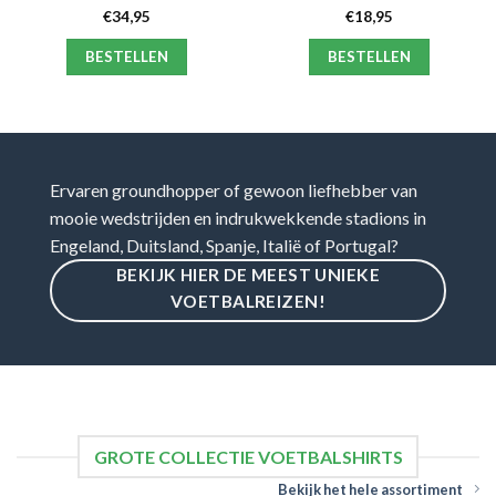
€
34,95
€
18,95
BESTELLEN
BESTELLEN
Ervaren groundhopper of gewoon liefhebber van
mooie wedstrijden en indrukwekkende stadions in
Engeland, Duitsland, Spanje, Italië of Portugal?
BEKIJK HIER DE MEEST UNIEKE
VOETBALREIZEN!
GROTE COLLECTIE VOETBALSHIRTS
Bekijk het hele assortiment