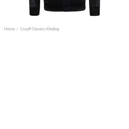
Home
/
Cruyff Classics Kleding