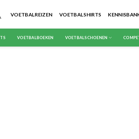
VOETBALREIZEN
VOETBALSHIRTS
KENNISBAN
RTS
VOETBALBOEKEN
VOETBALSCHOENEN
COMPE