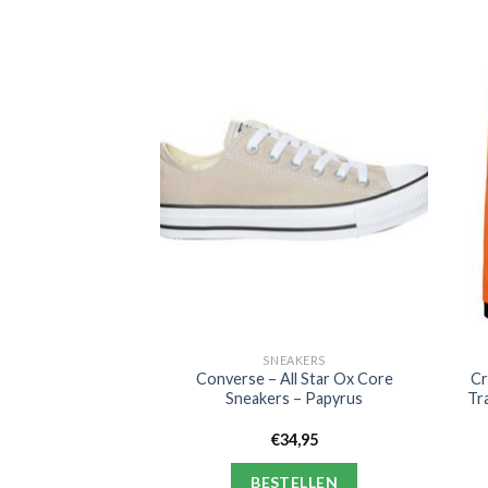
AKERS
SNEAKERS
 Winter Sneaker –
Converse – All Star Ox Core
Cr
gnac
Sneakers – Papyrus
Tr
9,95
€
34,95
ELLEN
BESTELLEN