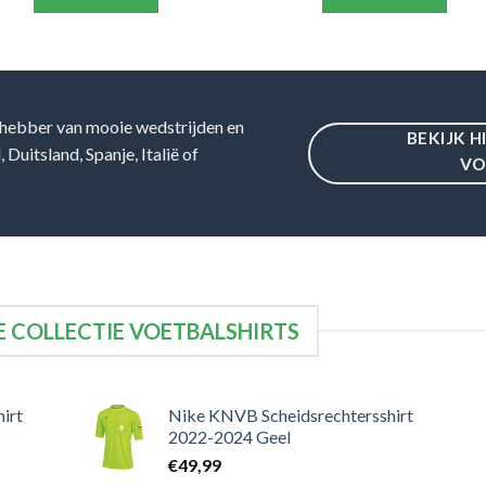
hebber van mooie wedstrijden en
BEKIJK H
Duitsland, Spanje, Italië of
VO
 COLLECTIE VOETBALSHIRTS
irt
Nike KNVB Scheidsrechtersshirt
2022-2024 Geel
€
49,99