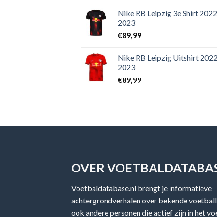
Nike RB Leipzig 3e Shirt 2022
2023
€
89,99
Nike RB Leipzig Uitshirt 2022
2023
€
89,99
OVER VOETBALDATABAS
Voetbaldatabase.nl brengt je informatieve
achtergrondverhalen over bekende voetballe
ook andere personen die actief zijn in het v