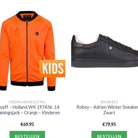
NEDERLANDS ELFTAL
SNEAKERS
uyff – Holland WK 1974 Nr. 14
Robey – Adrien Winter Sneaker
ainingsjack – Oranje – Kinderen
Zwart
€
69,95
€
79,95
BESTELLEN
BESTELLEN