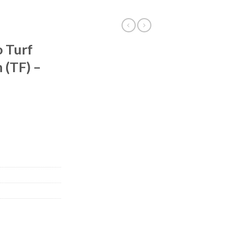
o Turf
 (TF) –