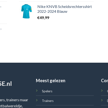
-
Nike KNVB Scheidsrechtersshirt
2022-2024 Blauw
€
49,99
-
Meest gelezen
Co
E.nl
Spelers
rs, trainers maar
Trainers
oetbalwereldje,