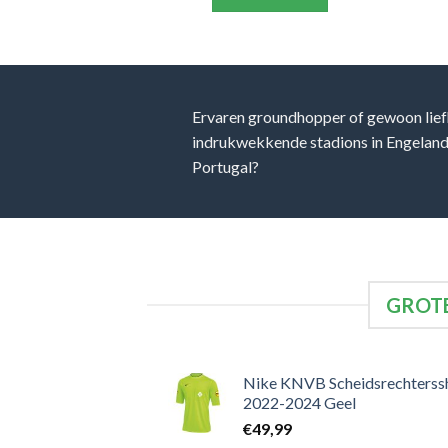
Ervaren groundhopper of gewoon lief
indrukwekkende stadions in Engeland, 
Portugal?
GROTE
Nike KNVB Scheidsrechterssh
2022-2024 Geel
€
49,99