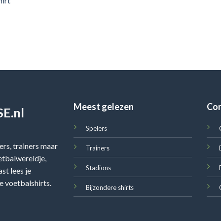
irt
Meest gelezen
Co
E.nl
Spelers
rs, trainers maar
Trainers
oetbalwereldje,
Stadions
st lees je
e voetbalshirts.
Bijzondere shirts