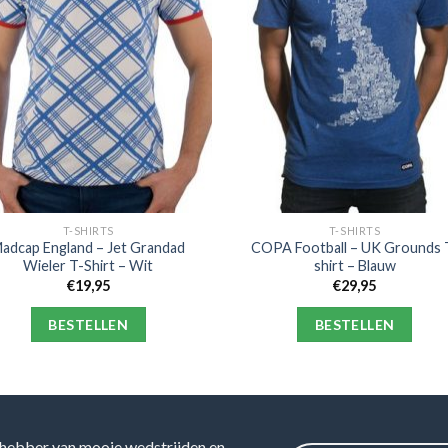
T-SHIRTS
T-SHIRTS
adcap England – Jet Grandad
COPA Football – UK Grounds 
Wieler T-Shirt – Wit
shirt – Blauw
€
19,95
€
29,95
BESTELLEN
BESTELLEN
hebber van mooie wedstrijden en