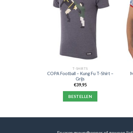
HIRTS
T-SHIRTS
lo – Tiki-Taka WK
COPA Football – Kung Fu T-Shirt –
M
hirt – Wit
Grijs
9,95
€
39,95
ELLEN
BESTELLEN
Ervaren groundhopper of gewoon lief