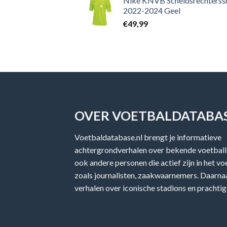
Nike KNVB Scheidsrechterssh
2022-2024 Geel
€
49,99
OVER VOETBALDATABAS
Voetbaldatabase.nl brengt je informatieve
achtergrondverhalen over bekende voetballe
ook andere personen die actief zijn in het v
zoals journalisten, zaakwaarnemers. Daarnaa
verhalen over iconische stadions en prachtig