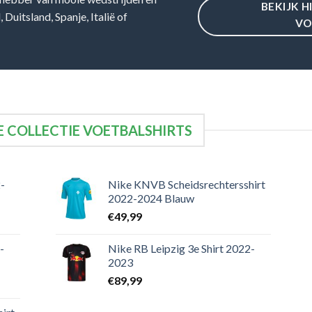
BEKIJK H
Duitsland, Spanje, Italië of
VO
 COLLECTIE VOETBALSHIRTS
-
Nike KNVB Scheidsrechtersshirt
2022-2024 Blauw
€
49,99
-
Nike RB Leipzig 3e Shirt 2022-
2023
€
89,99