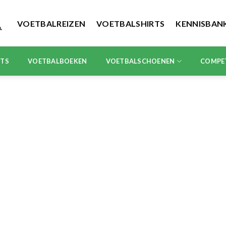
VOETBALREIZEN
VOETBALSHIRTS
KENNISBAN
RTS
VOETBALBOEKEN
VOETBALSCHOENEN
COMPE