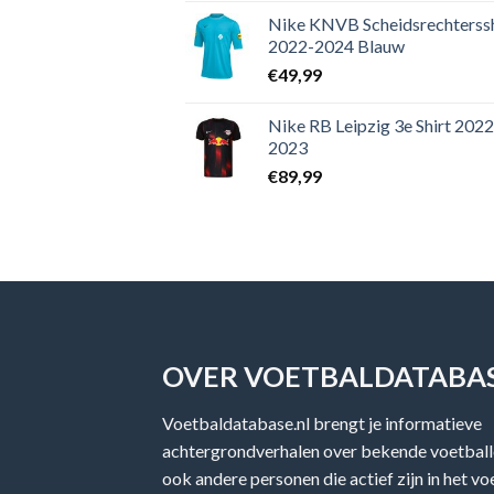
Nike KNVB Scheidsrechterssh
2022-2024 Blauw
€
49,99
Nike RB Leipzig 3e Shirt 2022
2023
€
89,99
OVER VOETBALDATABAS
Voetbaldatabase.nl brengt je informatieve
achtergrondverhalen over bekende voetballe
ook andere personen die actief zijn in het v