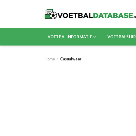
Skip
to
content
VOETBALINFORMATIE
VOETBALSHI
Home
/
Casualwear