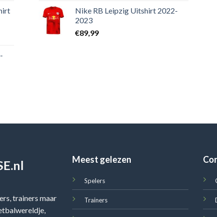
irt
Nike RB Leipzig Uitshirt 2022-
2023
€
89,99
-
Meest gelezen
Co
E.nl
Spelers
rs, trainers maar
Trainers
oetbalwereldje,