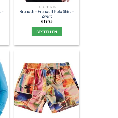
POLOSHIRTS
t –
Brunotti – Frunot II Polo Shirt –
Zwart
€
19,95
BESTELLEN