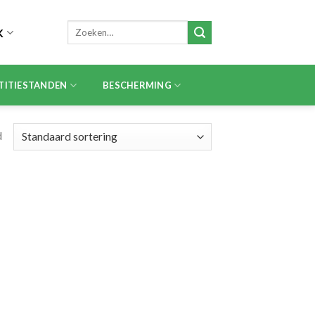
Zoeken
K
naar:
TITIESTANDEN
BESCHERMING
d