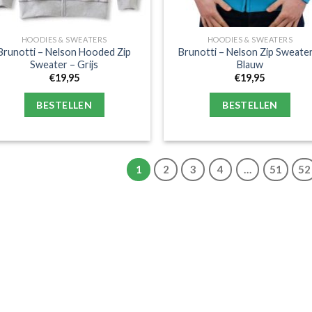
HOODIES & SWEATERS
HOODIES & SWEATERS
Brunotti – Nelson Hooded Zip
Brunotti – Nelson Zip Sweate
Sweater – Grijs
Blauw
€
19,95
€
19,95
BESTELLEN
BESTELLEN
1
2
3
4
…
51
52