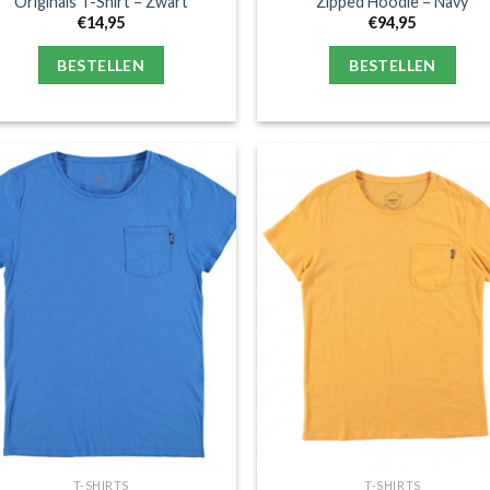
Originals T-Shirt – Zwart
Zipped Hoodie – Navy
€
14,95
€
94,95
BESTELLEN
BESTELLEN
T-SHIRTS
T-SHIRTS