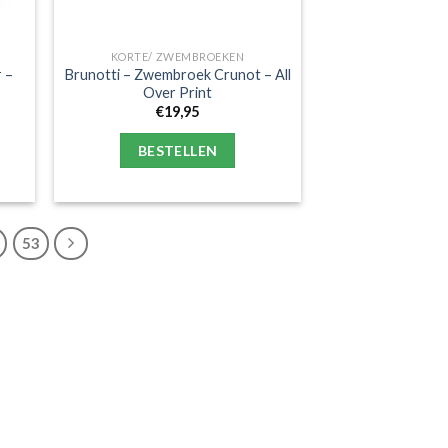
KORTE/ ZWEMBROEKEN
r –
Brunotti – Zwembroek Crunot – All
Over Print
€
19,95
BESTELLEN
53