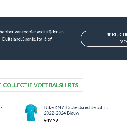
hebber van mooie wedstrijden en
BEKIJK H
Duitsland, Spanje, Italië of
VO
 COLLECTIE VOETBALSHIRTS
-
Nike KNVB Scheidsrechtersshirt
2022-2024 Blauw
€
49,99