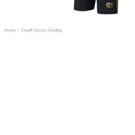
Home
/
Cruyff Classics Kleding