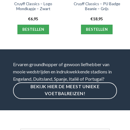
Cruyff Classics – Logo
Cruyff Classics – PU Badge
Mondkapje – Zwart
Beanie – Grijs
€
6,95
€
18,95
BESTELLEN
BESTELLEN
Ervaren groundhopper of gewoon liefhebber van
mooie wedstrijden en indrukwekkende stadions in
Engeland, Duitsland, Spanje, Italië of Portugal?
BEKIJK HIER DE MEEST UNIEKE
VOETBALREIZEN!