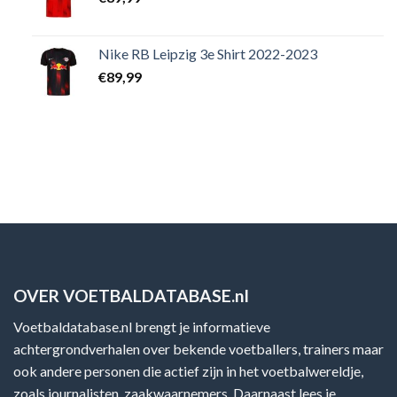
Nike RB Leipzig 3e Shirt 2022-2023
€
89,99
OVER VOETBALDATABASE.nl
Voetbaldatabase.nl brengt je informatieve
achtergrondverhalen over bekende voetballers, trainers maar
ook andere personen die actief zijn in het voetbalwereldje,
zoals journalisten, zaakwaarnemers. Daarnaast lees je