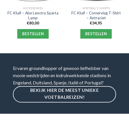
ACCESSOIRES
VOETBAL T-SHIRTS
FC Kluif – Abe Lenstra Sparta
FC Kluif – Cornervlag T-Shirt
Lamp
– Antraciet
€
80,00
€
34,95
BESTELLEN
BESTELLEN
Ervaren groundhopper of gewoon liefhebber van
mooie wedstrijden en indrukwekkende stadions in
Engeland, Duitsland, Spanje, Italië of Portugal?
BEKIJK HIER DE MEEST UNIEKE
VOETBALREIZEN!