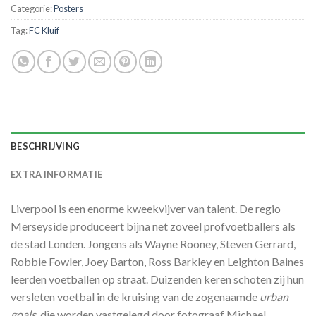
Categorie:
Posters
Tag:
FC Kluif
BESCHRIJVING
EXTRA INFORMATIE
Liverpool is een enorme kweekvijver van talent. De regio
Merseyside produceert bijna net zoveel profvoetballers als
de stad Londen. Jongens als Wayne Rooney, Steven Gerrard,
Robbie Fowler, Joey Barton, Ross Barkley en Leighton Baines
leerden voetballen op straat. Duizenden keren schoten zij hun
versleten voetbal in de kruising van de zogenaamde
urban
goals
, die worden vastgelegd door fotograaf Michael