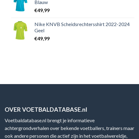
Blauw
€
49,99
Nike KNVB Scheidsrechtersshirt 2022-2024
Geel
€
49,99
OVER VOETBALDATABASE.nl
Voetbaldatabase.nl brengt je informatieve
achtergrondverhalen over bekende voetballers, trainers maar
ook andere personen die actief zijn in het voetbalwereldje,