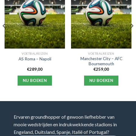
VOETBALREIZEN
VOETBALREIZEN
Manchester City – AFC
AS Roma – Napoli
Bournemouth
€
289,00
€
259,00
NU BOEKEN
NU BOEKEN
Ervaren groundhopper of gewoon liefhebber van
mooie wedstrijden en indrukwekkende stadions in
Engeland, Duitsland, Spanje, Italië of Portugal?