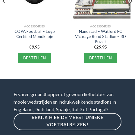
ACCESSOIRES
ACCESSOIRES
COPA Football – Logo
Nanostad – Watford FC
Certified Mondkapje
Vicarage Road Stadion – 3D
Puzzel
€
9,95
€
29,95
BESTELLEN
BESTELLEN
Ervaren groundhopper of gewoon liefhebber van
mooie wedstrijden en indrukwekkende stadions in
Engeland, Duitsland, Spanje, Italië of Portugal?
BEKIJK HIER DE MEEST UNIEKE
VOETBALREIZEN!