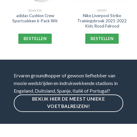
SOKKEN
SPORT
adidas Cushion Crew
Nike Liverpool Strike
Sportsokken 6-Pack Wit
Trainingsbroek 2021-2022
Kids Rood Felrood
BESTELLEN
BESTELLEN
Ervaren groundhopper of gewoon liefhebber van
mooie wedstrijden en indrukwekkende stadions in
Engeland, Duitsland, Spanje, Italië of Portugal?
BEKIJK HIER DE MEEST UNIEKE
VOETBALREIZEN!