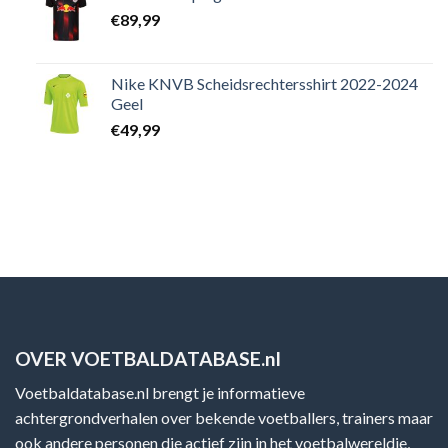
€
89,99
Nike KNVB Scheidsrechtersshirt 2022-2024
Geel
€
49,99
OVER VOETBALDATABASE.nl
Voetbaldatabase.nl brengt je informatieve
achtergrondverhalen over bekende voetballers, trainers maar
ook andere personen die actief zijn in het voetbalwereldje,