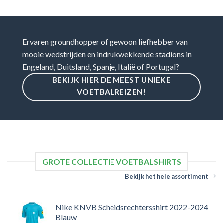
Ervaren groundhopper of gewoon liefhebber van
mooie wedstrijden en indrukwekkende stadions in
Engeland, Duitsland, Spanje, Italië of Portugal?
BEKIJK HIER DE MEEST UNIEKE
VOETBALREIZEN!
GROTE COLLECTIE VOETBALSHIRTS
Bekijk het hele assortiment
Nike KNVB Scheidsrechtersshirt 2022-2024
Blauw