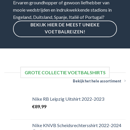
Ervaren groundhopper of gewoon liefhebber van
mooie wedstrijden en indrukwekkende stadions in
Engeland, Duitsland, Spanje, Italië of Portugal?
BEKIJK HIER DE MEEST UNIEKE
VOETBALREIZEN!
GROTE COLLECTIE VOETBALSHIRTS
Bekijk het hele assortiment
Nike RB Leipzig Uitshirt 2022-2023
€
89,99
Nike KNVB Scheidsrechtersshirt 2022-2024